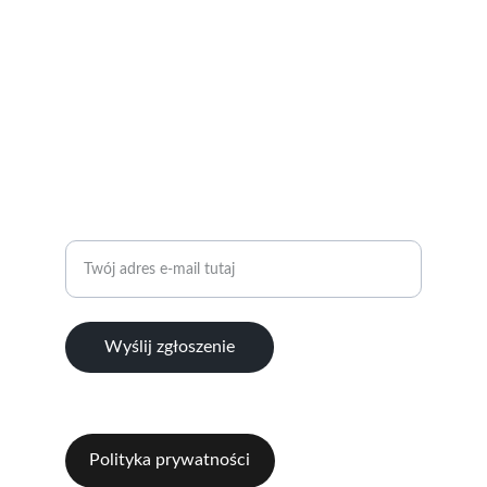
© 2024. All rights reserved. RC Wrocław
KONTAKT
ZAPYTANIA I WSPÓŁPRACA 
+48 504 237 472
Wprowadź swój adres e-mail
Wyślij zgłoszenie
wroclaw@rotary.org.pl
Polityka prywatności