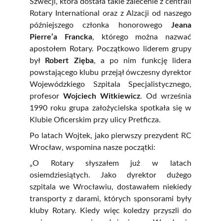
Szwecji, która dostała takie zalecenie z centrali
Rotary International oraz z Alzacji od naszego
późniejszego członka honorowego
Jeana
Pierre’a Francka
, którego można nazwać
apostołem Rotary. Początkowo liderem grupy
był
Robert Zięba
, a po nim funkcję lidera
powstającego klubu przejął ówczesny dyrektor
Wojewódzkiego Szpitala Specjalistycznego,
profesor
Wojciech Witkiewicz
. Od września
1990 roku grupa założycielska spotkała się w
Klubie Oficerskim przy ulicy Pretficza.
Po latach Wojtek, jako pierwszy prezydent RC
Wrocław, wspomina nasze początki:
„O Rotary słyszałem już w latach
osiemdziesiątych. Jako dyrektor dużego
szpitala we Wrocławiu, dostawałem niekiedy
transporty z darami, których sponsorami były
kluby Rotary. Kiedy więc koledzy przyszli do