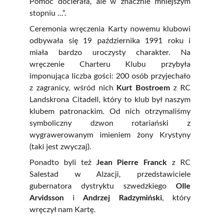
Pomoc docierała, ale w znacznie mniejszym
stopniu ...”.
Ceremonia wręczenia Karty nowemu klubowi
odbywała się 19 października 1991 roku i
miała bardzo uroczysty charakter. Na
wręczenie Charteru Klubu przybyła
imponująca liczba gości: 200 osób przyjechało
z zagranicy, wśród nich
Kurt Bostroem
z RC
Landskrona Citadell, który to klub był naszym
klubem patronackim. Od nich otrzymaliśmy
symboliczny dzwon rotariański z
wygrawerowanym imieniem żony Krystyny
(taki jest zwyczaj).
Ponadto byli też
Jean Pierre Franck
z RC
Salestad w Alzacji, przedstawiciele
gubernatora dystryktu szwedzkiego
Olle
Arvidsson
i
Andrzej Radzymiński
, który
wręczył nam Kartę.