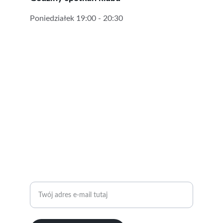
Poniedziałek 19:00 - 20:30
SOCIAL MEDIA
Znajdziesz nas na:
© 2024. All rights reserved. RC Wrocław
KONTAKT
ZAPYTANIA I WSPÓŁPRACA 
+48 504 237 472
Wprowadź swój adres e-mail