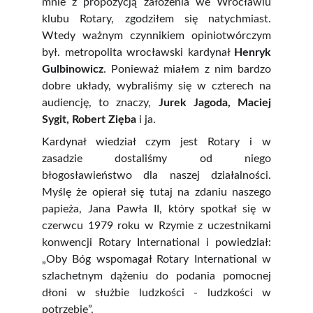
mnie z propozycją założenia we Wrocławiu
klubu Rotary, zgodziłem się natychmiast.
Wtedy ważnym czynnikiem opiniotwórczym
był. metropolita wrocławski kardynał
Henryk
Gulbinowicz
. Ponieważ miałem z nim bardzo
dobre układy, wybraliśmy się w czterech na
audiencję, to znaczy,
Jurek Jagoda, Maciej
Sygit, Robert Zięba
i ja.
Kardynał wiedział czym jest Rotary i w
zasadzie dostaliśmy od niego
błogosławieństwo dla naszej działalności.
Myślę że opierał się tutaj na zdaniu naszego
papieża, Jana Pawła II, który spotkał się w
czerwcu 1979 roku w Rzymie z uczestnikami
konwencji Rotary International i powiedział:
„Oby Bóg wspomagał Rotary International w
szlachetnym dążeniu do podania pomocnej
dłoni w służbie ludzkości - ludzkości w
potrzebie”.