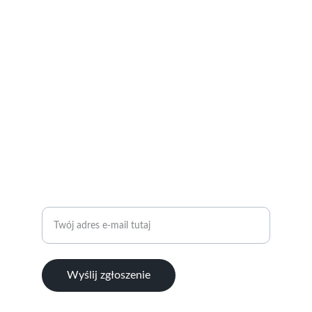
SOCIAL MEDIA
Znajdziesz nas na:
© 2024. All rights reserved. RC Wrocław
KONTAKT
ZAPYTANIA I WSPÓŁPRACA 
+48 504 237 472
Wprowadź swój adres e-mail
Wyślij zgłoszenie