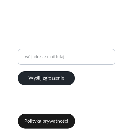
© 2024. All rights reserved. RC Wrocław
KONTAKT
ZAPYTANIA I WSPÓŁPRACA 
Wprowadź swój adres e-mail
Wyślij zgłoszenie
+48 504 237 472
wroclaw@rotary.org.pl
Polityka prywatności